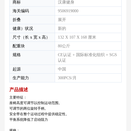
商标
汉康健身
海关编码
9506919000
折叠
展开
健康）状况
新的
尺寸（长 x 宽 x 高）
132 X 107 X 168 厘米
配重块
80公斤
规格
CE认证 + 国际标准化组织 + SGS
认证
起源
中国
生产能力
300PCS/月
产品描述
主要特征：
座椅高度可调节以控制运动范围。
可调节的两位旋转手柄。
安全带在整个运动过程中提供稳定性。
平衡系统降低了启动阻力
规格：