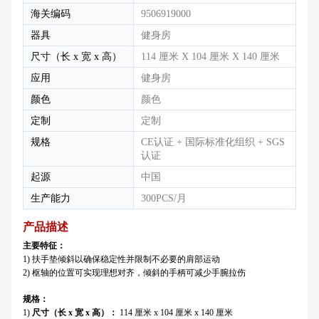
海关编码
9506919000
器具
健身房
尺寸（长 x 宽 x 高）
114 厘米 X 104 厘米 X 140 厘米
应用
健身房
颜色
颜色
定制
定制
规格
CE认证 + 国际标准化组织 + SGS
认证
起源
中国
生产能力
300PCS/月
产品描述
主要特征：
1) 扶手垫倾斜以确保稳定性并限制不必要的肩部运动
2) 枢轴的位置可实现理想对齐，倾斜的手柄可减少手腕拉伤
规格：
1)
尺寸（长 x 宽 x 高）：
114 厘米 x 104 厘米 x 140 厘米