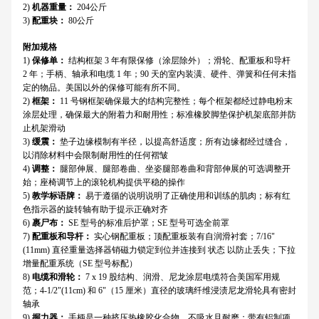
2)
机器重量：
204公斤
3)
配重块：
80公斤
附加规格
1)
保修单：
结构框架 3 年有限保修（涂层除外）；滑轮、配重板和导杆
2 年；手柄、轴承和电缆 1 年；90 天的室内装潢、硬件、弹簧和任何未指
定的物品。美国以外的保修可能有所不同。
2)
框架：
11 号钢框架确保最大的结构完整性；每个框架都经过静电粉末
涂层处理，确保最大的附着力和耐用性；标准橡胶脚垫保护机架底部并防
止机架滑动
3)
缓震：
垫子边缘模制有半径，以提高舒适度；所有边缘都经过缝合，
以消除材料中会限制耐用性的任何褶皱
4)
调整：
腿部伸展、腿部卷曲、坐姿腿部卷曲和背部伸展的可选调整开
始；座椅调节上的滚轮机构提供平稳的操作
5)
教学标语牌：
易于遵循的说明说明了正确使用和训练的肌肉；标有红
色指示器的旋转轴有助于提示正确对齐
6)
裹尸布：
SE 型号的标准后护罩；SE 型号可选全前罩
7)
配重板和导杆：
实心钢配重板；顶配重板装有自润滑衬套；7/16"
(11mm) 直径重量选择器销磁力锁定到位并连接到 状态 以防止丢失；下拉
增量配重系统（SE 型号标配）
8)
电缆和滑轮：
7 x 19 股结构、润滑、尼龙涂层电缆符合美国军用规
范；4-1/2"(11cm) 和 6"（15 厘米）直径的玻璃纤维浸渍尼龙滑轮具有密封
轴承
9)
握力器：
手柄是一种挤压热橡胶化合物，不吸水且耐磨；带有铝制项