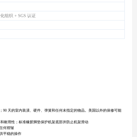
化组织 + SGS 认证
 年；90 天的室内装潢、硬件、弹簧和任何未指定的物品。美国以外的保修可能
力和耐用性；标准橡胶脚垫保护机架底部并防止机架滑动
任何褶皱
供平稳的操作