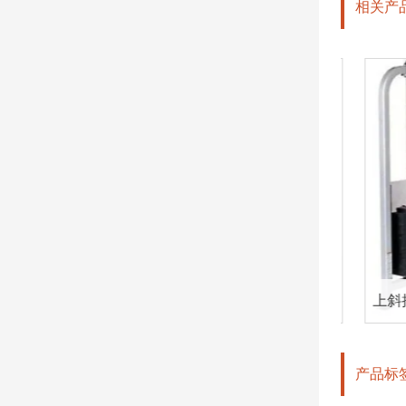
相关产
高清-800轻型商用电动跑步机
上斜推胸器 
产品标