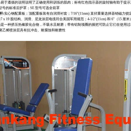
:
易于遵循的说明说明了正确使用和训练的肌肉；标有红色指示器的旋转轴有助于提示
 型号的标准后护罩；SE 型号可选全前罩
杆
:
实心钢配重板；顶配重板装有自润滑衬套；7/16"(11mm) 直径重量选择器销磁力
:
7 x 19 股结构、润滑、尼龙涂层电缆符合美国军用规范；4-1/2"(11cm) 和 6"（
柄是一种挤压热橡胶化合物，不吸水且耐磨；带有铝制项圈的握把可防止它们在使用过
聚乙烯喷涂层具有抗冲击、耐腐蚀和耐磨性