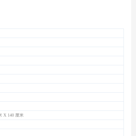
00 专业商用跑步机
HB-2015-轻商用动感单车
米 X 140 厘米