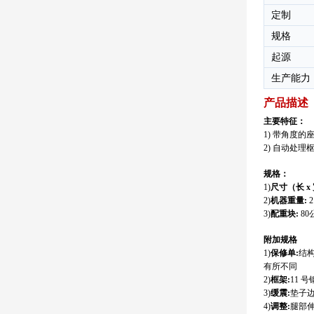
定制
规格
起源
生产能力
产品描述
主要特征：
1) 带角度
2) 自动处
规格：
1
)
尺寸（长 x 
2
)
机器重量
:
2
3
)
配重块
:
80
附加规格
1
)
保修单
:
结构
有所不同
2
)
框架
:
11
3
)
缓震
:
垫子
4
)
调整
:
腿部