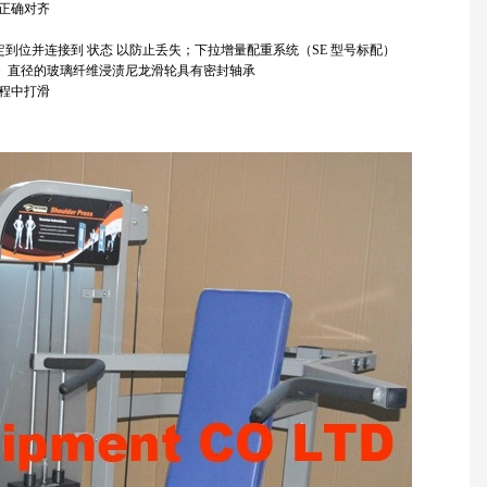
正确对齐
锁定到位并连接到 状态 以防止丢失；下拉增量配重系统（SE 型号标配）
15 厘米）直径的玻璃纤维浸渍尼龙滑轮具有密封轴承
程中打滑