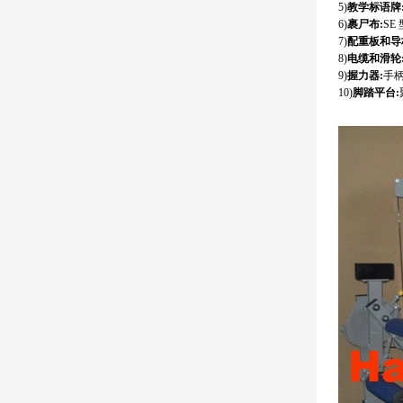
5
)
教学标语牌
6
)
裹尸布
:
SE
7
)
配重板和导
8
)
电缆和滑轮
9
)
握力器
:
手
10
)
脚踏平台
: