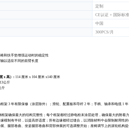
定制
CE认证 + 国际标准
中国
300PCS/月
的座椅和扶手垫增强运动时的稳定性
理枢轴以适应不同的前臂长度
宽 x 高）
:
114 厘米 x 104 厘米 x140 厘米
13公斤
公斤
框架 3 年有限保修（涂层除外）；滑轮、配重板和导杆 2 年；手柄、轴承和电缆 1
 号钢框架确保最大的结构完整性；每个框架都经过静电粉末涂层处理，确保最大的附着
边缘模制有半径，以提高舒适度；所有边缘都经过缝合，以消除材料中会限制耐用性的
伸展、腿部卷曲、坐姿腿部卷曲和背部伸展的可选调整开始；座椅调节上的滚轮机构提