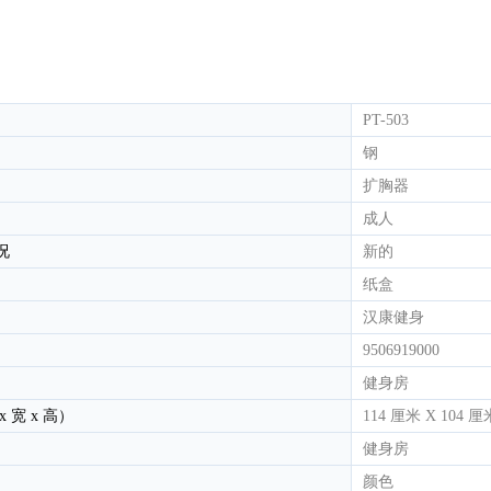
。
高清-800轻型商用电动跑步机
HC-900 轻商用电动跑步机
HC-60
PT-503
钢
扩胸器
成人
况
新的
纸盒
汉康健身
9506919000
健身房
 宽 x 高）
114 厘米 X 104 厘
健身房
颜色