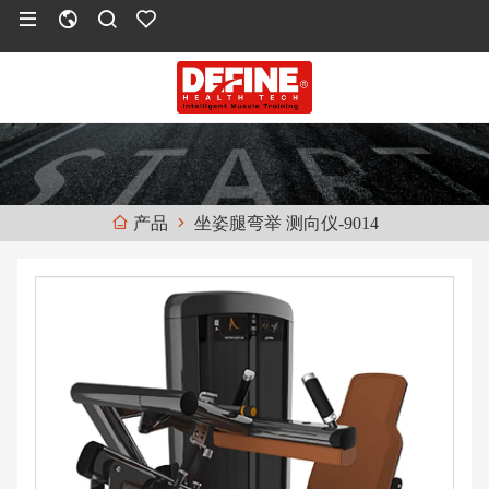
坐姿腿弯举 测向仪-9014
产品