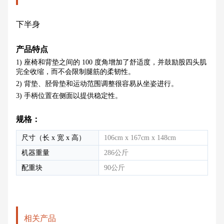
下半身
产品特点
1) 座椅和背垫之间的 100 度角增加了舒适度，并鼓励股四头肌
完全收缩，而不会限制腿筋的柔韧性。
2) 背垫、胫骨垫和运动范围调整很容易从坐姿进行。
3) 手柄位置在侧面以提供稳定性。
规格：
尺寸（长 x 宽 x 高）
106cm x 167cm x 148cm
机器重量
286公斤
配重块
90公斤
相关产品