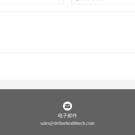
电子邮件
sales@definehealthtech.com